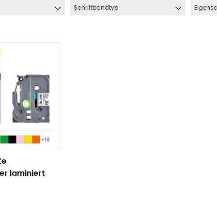
Schriftbandtyp
Eigensc
Ze
hlauch
Schrumpfschlauch
er laminiert
e
Industrie
pfschlauch
Schrumpfschlauch
(2:1)