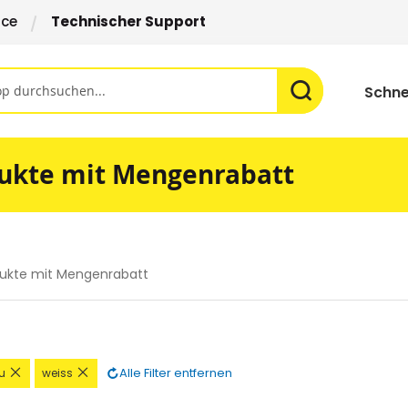
ice
Technischer Support
Schne
ukte mit Mengenrabatt
ukte mit Mengenrabatt
Diesen
Diesen
Alle Filter entfernen
u
weiss
Artikel
Artikel
nen
entfernen
entfernen