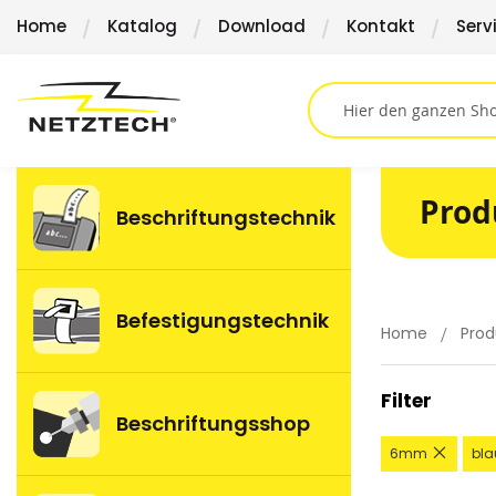
Direkt
Home
Katalog
Download
Kontakt
Serv
zum
Inhalt
Prod
Beschriftungstechnik
Befestigungstechnik
Home
Prod
Filter
Beschriftungsshop
Diesen
6mm
bla
Artikel
entfer