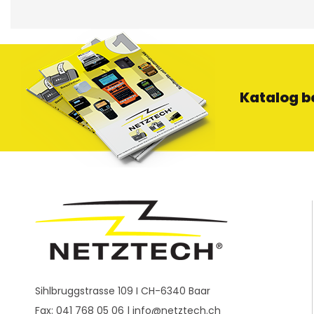
Katalog b
Sihlbruggstrasse 109 I CH-6340 Baar
Fax: 041 768 05 06 |
info@netztech.ch