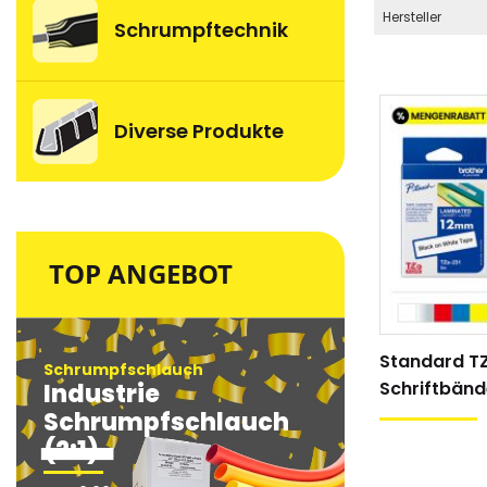
Hersteller
Schrumpftechnik
Diverse Produkte
TOP ANGEBOT
Standard T
Schrumpfschlauch
Schrumpfsc
Schriftbänd
Industrie
Industri
Schrumpfschlauch
Schrum
(2:1)
(2:1)