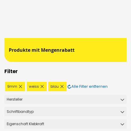
Produkte mit Mengenrabatt
Filter
Diesen
Diesen
Diesen
Alle Filter entfernen
9mm
weiss
blau
Artikel
Artikel
Artikel
entfernen
entfernen
entfernen
Hersteller
Schriftbandtyp
Eigenschaft Klebkraft