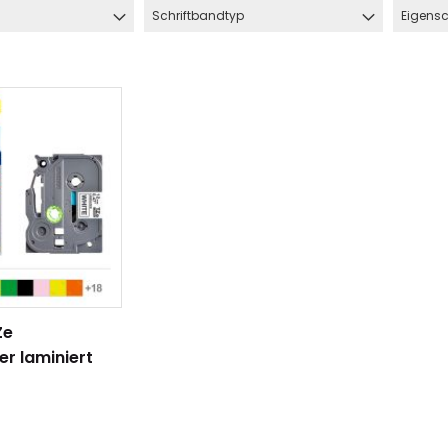
Schriftbandtyp
Eigensc
Ze
hlauch
Schrumpfschlauch
er laminiert
e
Industrie
pfschlauch
Schrumpfschlauch
(2:1)