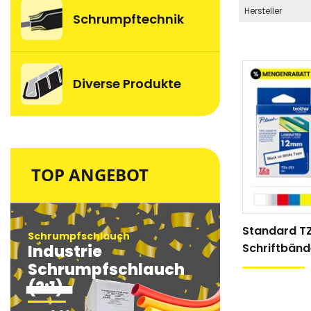
Hersteller
Schrumpftechnik
Diverse Produkte
TOP ANGEBOT
Standard T
Schrumpfschlauch
Schrumpfsc
Schriftbänd
Industrie
Industri
Schrumpfschlauch
Schrum
(2:1)
(2:1)