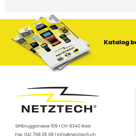
Katalog b
Sihlbruggstrasse 109 I CH-6340 Baar
Fax: 041 768 05 06 |
info@netztech.ch