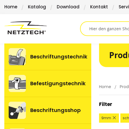
Direkt
Home
Katalog
Download
Kontakt
Serv
zum
Inhalt
Prod
Beschriftungstechnik
Befestigungstechnik
Home
Prod
Filter
Beschriftungsshop
Diesen
9mm
sch
Artikel
entfer