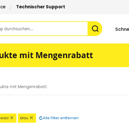
ice
Technischer Support
Schne
ukte mit Mengenrabatt
ukte mit Mengenrabatt
Diesen
Diesen
Alle Filter entfernen
warz
blau
Artikel
Artikel
nen
entfernen
entfernen