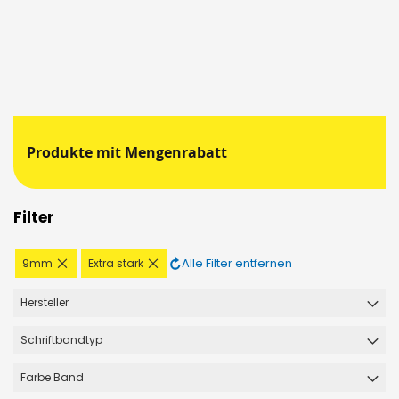
Produkte mit Mengenrabatt
Filter
Diesen
Diesen
Alle Filter entfernen
9mm
Extra stark
Artikel
Artikel
entfernen
entfernen
Hersteller
Schriftbandtyp
Farbe Band