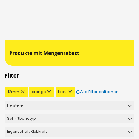
Produkte mit Mengenrabatt
Filter
Diesen
Diesen
Diesen
Alle Filter entfernen
12mm
orange
blau
Artikel
Artikel
Artikel
entfernen
entfernen
entfernen
Hersteller
Schriftbandtyp
Eigenschaft Klebkraft