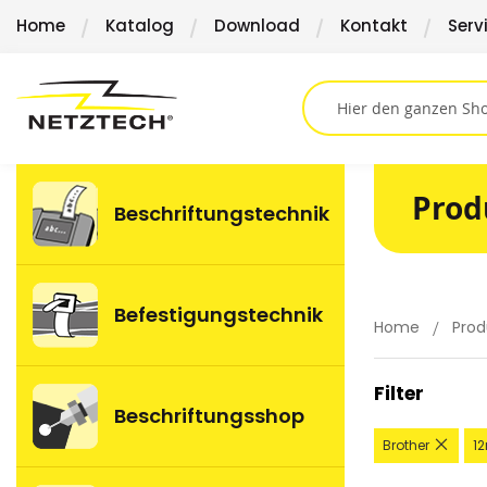
Direkt
Home
Katalog
Download
Kontakt
Serv
zum
Inhalt
Prod
Beschriftungstechnik
Befestigungstechnik
Home
Prod
Filter
Beschriftungsshop
Diese
Brother
1
Artike
entfe