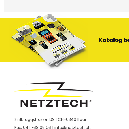
Katalog b
Sihlbruggstrasse 109 I CH-6340 Baar
Fax: 041 768 05 06 |
info@netztech.ch