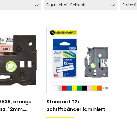
Eigenschaft Klebkraft
Farbe S
6836, orange
Standard TZe
hlauch
Schrumpfschlauch
rz, 12mm,
Schriftbänder laminiert
e
Industrie
pfschlauch
Schrumpfschlauch
(2:1)