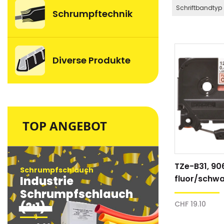
Schriftbandtyp
Schrumpftechnik
Diverse Produkte
TOP ANGEBOT
TZe-B31, 90
Schrumpfschlauch
Schrumpfsc
fluor/schwa
Industrie
Industri
Schriftband
Schrumpfschlauch
Schrum
CHF 19.10
(2:1)
(2:1)