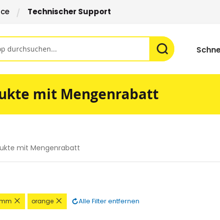
ice
Technischer Support
Schne
ukte mit Mengenrabatt
ukte mit Mengenrabatt
n
Diesen
Diesen
Alle Filter entfernen
2mm
orange
l
Artikel
Artikel
rnen
entfernen
entfernen