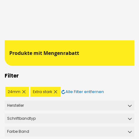
Produkte mit Mengenrabatt
Filter
Diesen
Diesen
Alle Filter entfernen
24mm
Extra stark
Artikel
Artikel
entfernen
entfernen
Hersteller
Schriftbandtyp
Farbe Band