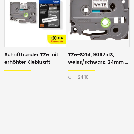
Schriftbänder TZe mit
TZe-S251, 906251S,
erhöhter Klebkraft
weiss/schwarz, 24mm,
Schriftband
CHF 24.10