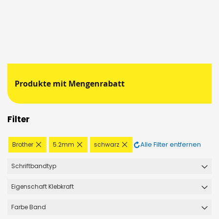
Produkte mit Mengenrabatt
Filter
Diesen
Diesen
Diesen
Alle Filter entfernen
Brother
5.2mm
schwarz
Artikel
Artikel
Artikel
entfernen
entfernen
entfernen
Schriftbandtyp
Eigenschaft Klebkraft
Farbe Band