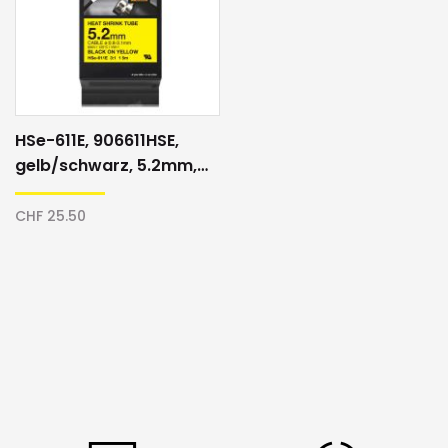
HSe-611E, 906611HSE,
gelb/schwarz, 5.2mm,
Schrumpfschlauch
CHF 25.50