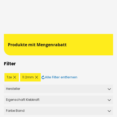
Produkte mit Mengenrabatt
Filter
Diesen
Diesen
Alle Filter entfernen
Tze
11.2mm
Artikel
Artikel
entfernen
entfernen
Hersteller
Eigenschaft Klebkraft
Farbe Band