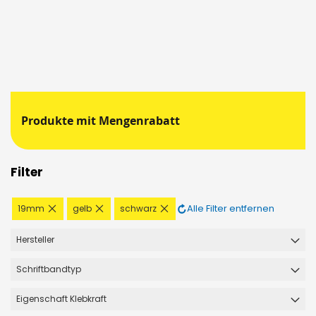
Produkte mit Mengenrabatt
Filter
Diesen
Diesen
Diesen
Alle Filter entfernen
19mm
gelb
schwarz
Artikel
Artikel
Artikel
entfernen
entfernen
entfernen
Hersteller
Schriftbandtyp
Eigenschaft Klebkraft