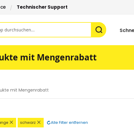
ice
Technischer Support
Schne
ukte mit Mengenrabatt
ukte mit Mengenrabatt
n
Diesen
Diesen
Alle Filter entfernen
ange
schwarz
Artikel
Artikel
rnen
entfernen
entfernen