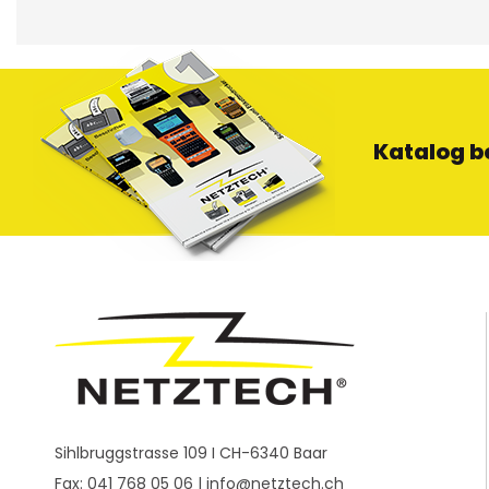
Katalog b
Sihlbruggstrasse 109 I CH-6340 Baar
Fax: 041 768 05 06 |
info@netztech.ch