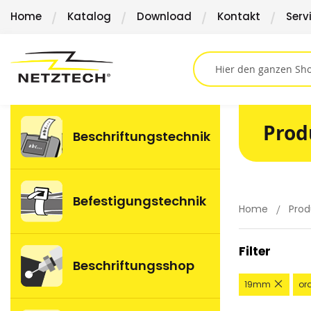
Direkt
Home
Katalog
Download
Kontakt
Serv
zum
Inhalt
Prod
Beschriftungstechnik
Befestigungstechnik
Home
Prod
Filter
Beschriftungsshop
Diese
19mm
or
Artikel
entfe