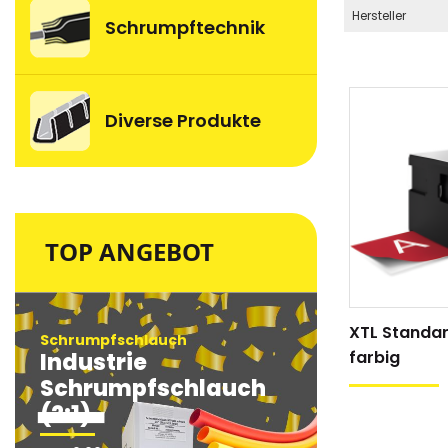
Hersteller
Schrumpftechnik
Diverse Produkte
TOP ANGEBOT
XTL Standa
Schrumpfschlauch
Schrumpfsc
farbig
Industrie
Industri
Schrumpfschlauch
Schrum
(2:1)
(2:1)