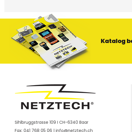
Katalog b
Sihlbruggstrasse 109 I CH-6340 Baar
Fax: 041 768 05 06 |
info@netztech.ch