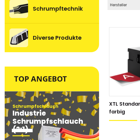
Hersteller
Schrumpftechnik
Diverse Produkte
TOP ANGEBOT
XTL Standa
Schrumpfschlauch
Schrumpfsc
farbig
Industrie
Industri
Schrumpfschlauch
Schrum
(2:1)
(2:1)