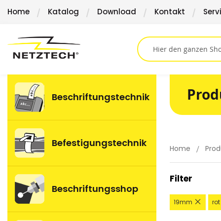
Direkt
Home
Katalog
Download
Kontakt
Serv
zum
Inhalt
Prod
Beschriftungstechnik
Befestigungstechnik
Home
Prod
Filter
Beschriftungsshop
Diese
19mm
rot
Artikel
entfe