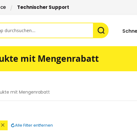
ice
Technischer Support
Schne
ukte mit Mengenrabatt
ukte mit Mengenrabatt
n
Diesen
Alle Filter entfernen
Artikel
rnen
entfernen