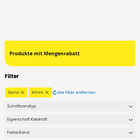
Produkte mit Mengenrabatt
Filter
Diesen
Diesen
Alle Filter entfernen
Dymo
41mm
Artikel
Artikel
entfernen
entfernen
Schriftbandtyp
Eigenschaft Klebkraft
Farbe Band