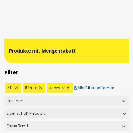
Produkte mit Mengenrabatt
Filter
Diesen
Diesen
Diesen
Alle Filter entfernen
XTL
54mm
schwarz
Artikel
Artikel
Artikel
entfernen
entfernen
entfernen
Hersteller
Eigenschaft Klebkraft
Farbe Band