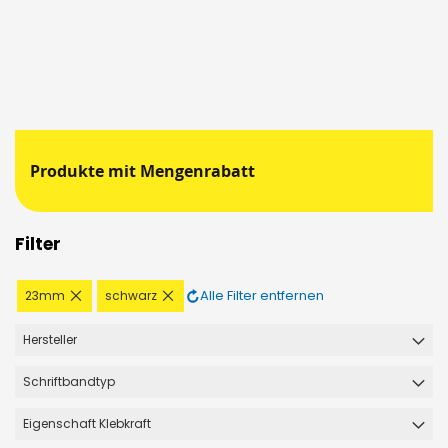
Produkte mit Mengenrabatt
Filter
Diesen
Diesen
Alle Filter entfernen
23mm
schwarz
Artikel
Artikel
entfernen
entfernen
Hersteller
Schriftbandtyp
Eigenschaft Klebkraft