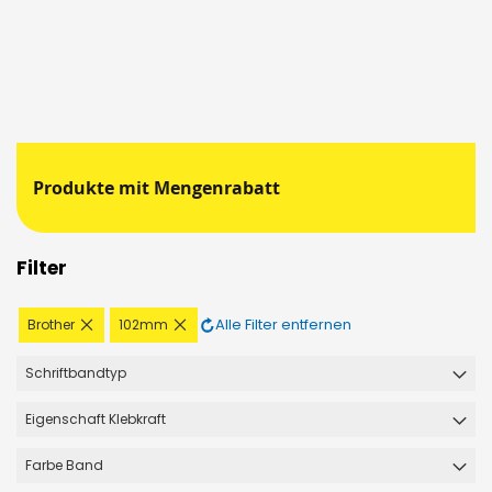
Produkte mit Mengenrabatt
Filter
Diesen
Diesen
Alle Filter entfernen
Brother
102mm
Artikel
Artikel
entfernen
entfernen
Schriftbandtyp
Eigenschaft Klebkraft
Farbe Band