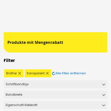
Produkte mit Mengenrabatt
Filter
Diesen
Diesen
Alle Filter entfernen
Brother
transparent
Artikel
Artikel
entfernen
entfernen
Schriftbandtyp
Bandbreite
Eigenschaft Klebkraft