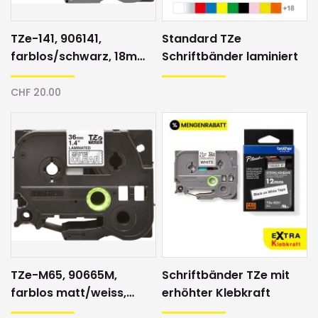
TZe-141, 906141,
Standard TZe
farblos/schwarz, 18mm,
Schriftbänder laminiert
Schriftband
CHF 20.00
TZe-M65, 90665M,
Schriftbänder TZe mit
farblos matt/weiss,
erhöhter Klebkraft
36mm, Schriftband