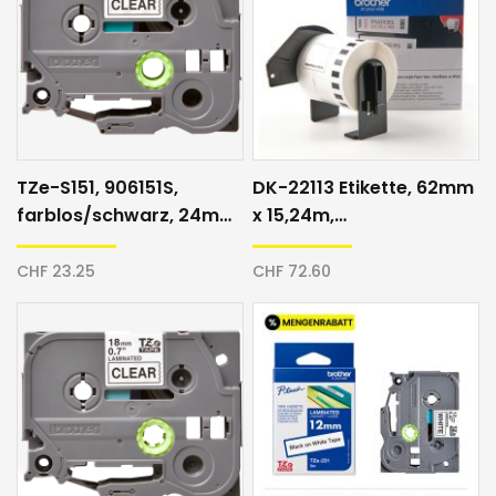
TZe-S151, 906151S,
DK-22113 Etikette, 62mm
farblos/schwarz, 24mm,
x 15,24m,
Schriftband
transparent/schwarz,
plastifiziert
CHF 23.25
CHF 72.60