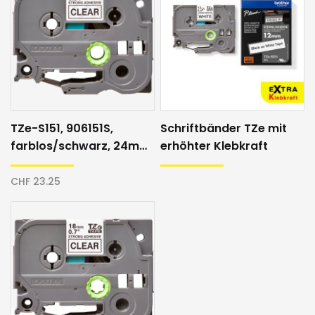
TZe-S151, 906151S,
Schriftbänder TZe mit
farblos/schwarz, 24mm,
erhöhter Klebkraft
Schriftband
CHF 23.25