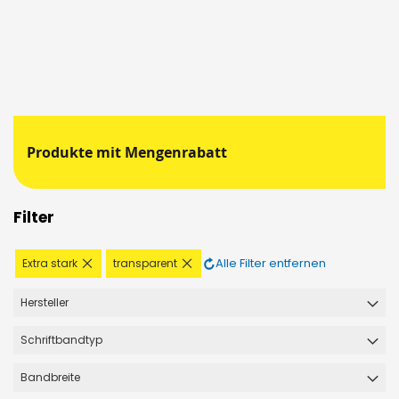
Produkte mit Mengenrabatt
Filter
Diesen
Diesen
Alle Filter entfernen
Extra stark
transparent
Artikel
Artikel
entfernen
entfernen
Hersteller
Schriftbandtyp
Bandbreite