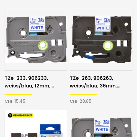
TZe-233, 906233,
TZe-263, 906263,
weiss/blau, 12mm,
weiss/blau, 36mm,
Schriftband
Schriftband
CHF 15.45
CHF 28.85