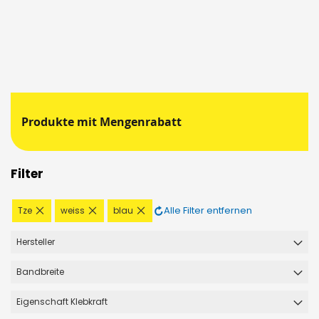
Produkte mit Mengenrabatt
Filter
Diesen
Diesen
Diesen
Alle Filter entfernen
Tze
weiss
blau
Artikel
Artikel
Artikel
entfernen
entfernen
entfernen
Hersteller
Bandbreite
Eigenschaft Klebkraft