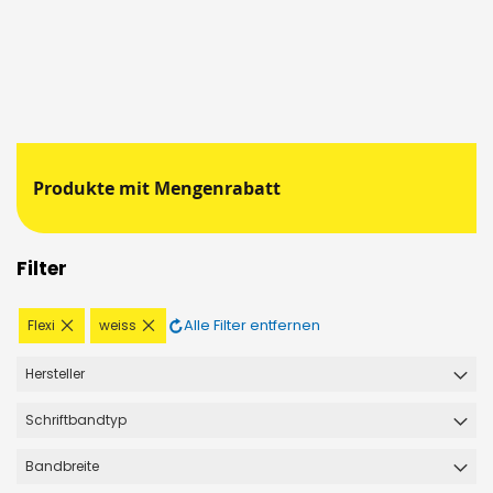
Produkte mit Mengenrabatt
Filter
Diesen
Diesen
Alle Filter entfernen
Flexi
weiss
Artikel
Artikel
entfernen
entfernen
Hersteller
Schriftbandtyp
Bandbreite