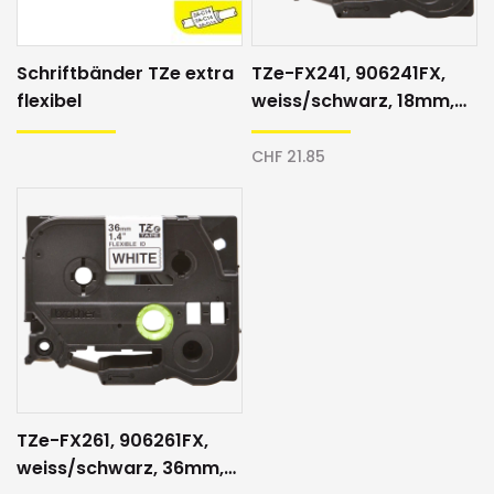
Schriftbänder TZe extra
TZe-FX241, 906241FX,
flexibel
weiss/schwarz, 18mm,
Schriftband
CHF 21.85
TZe-FX261, 906261FX,
weiss/schwarz, 36mm,