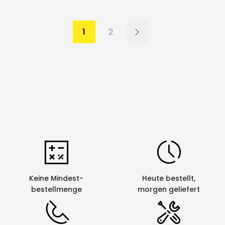
Seite
Seite
Seite
Weiter
1
2
Sie lesen gerade Seite
Keine Mindest-
Heute bestellt,
bestellmenge
morgen geliefert