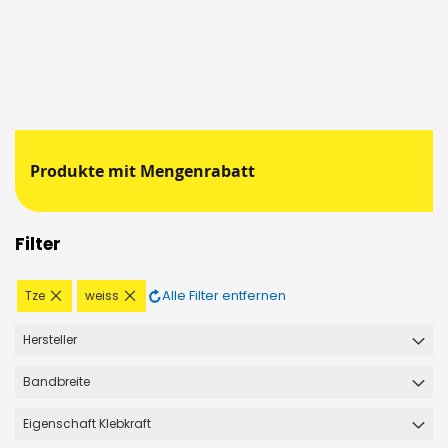
Produkte mit Mengenrabatt
Filter
Diesen
Diesen
Alle Filter entfernen
Tze
weiss
Artikel
Artikel
entfernen
entfernen
Hersteller
Bandbreite
Eigenschaft Klebkraft