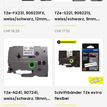
TZe-FX231, 906231FX,
TZe-S221, 906221S,
weiss/schwarz, 12mm,
weiss/schwarz, 9mm,
Schriftband
Schriftband
CHF 18.25
CHF 17.10
TZe-N241, 907241,
Schriftbänder TZe extra
weiss/schwarz, 18mm,
flexibel
Direktdruck, Schriftband