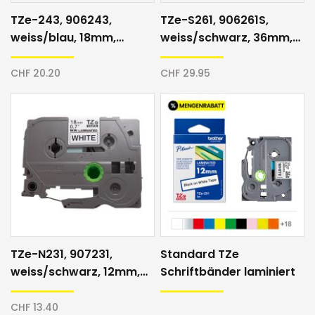
TZe-243, 906243,
TZe-S261, 906261S,
weiss/blau, 18mm,
weiss/schwarz, 36mm,
Schriftband
Schriftband
CHF 20.20
CHF 29.95
TZe-N231, 907231,
Standard TZe
weiss/schwarz, 12mm,
Schriftbänder laminiert
Direktdruck, Schriftband
CHF 13.40