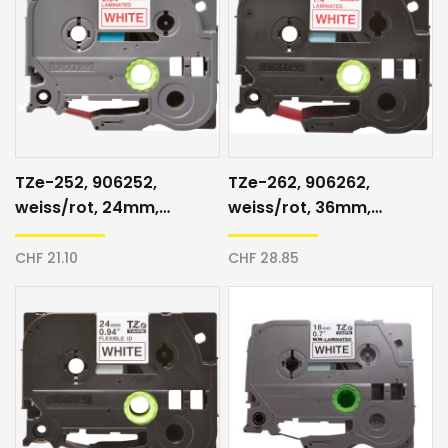
TZe-252, 906252,
TZe-262, 906262,
weiss/rot, 24mm,
weiss/rot, 36mm,
Schriftband
Schriftband
CHF 21.10
CHF 28.85