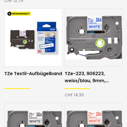
CHF 12.75
TZe Textil-Aufbügelband
TZe-223, 906223,
weiss/blau, 9mm,
Schriftband
CHF 14.30