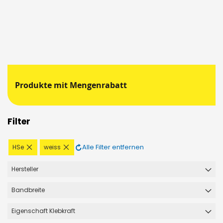
Produkte mit Mengenrabatt
Filter
Diesen
Diesen
Alle Filter entfernen
HSe
weiss
Artikel
Artikel
entfernen
entfernen
Hersteller
Bandbreite
Eigenschaft Klebkraft