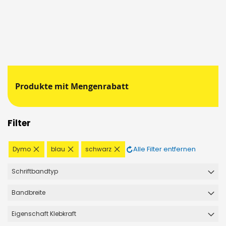
Produkte mit Mengenrabatt
Filter
Diesen
Diesen
Diesen
Alle Filter entfernen
Dymo
blau
schwarz
Artikel
Artikel
Artikel
entfernen
entfernen
entfernen
Schriftbandtyp
Bandbreite
Eigenschaft Klebkraft