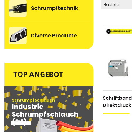
Hersteller
Schrumpftechnik
Diverse Produkte
TOP ANGEBOT
Schriftband
Schrumpfschlauch
Schrumpfsc
Direktdruck
Industrie
Industri
Schrumpfschlauch
Schrum
(2:1)
(2:1)