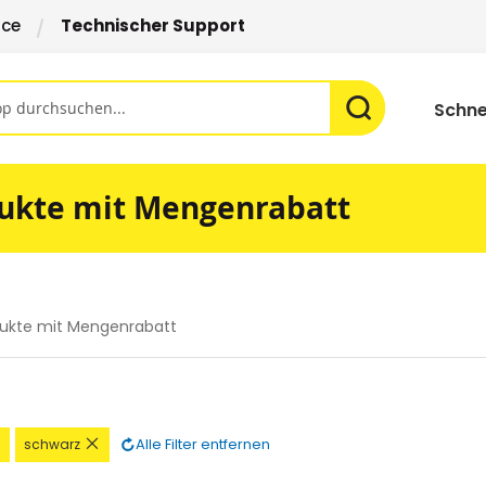
ice
Technischer Support
Schne
ukte mit Mengenrabatt
ukte mit Mengenrabatt
Diesen
Diesen
Alle Filter entfernen
schwarz
Artikel
Artikel
entfernen
entfernen