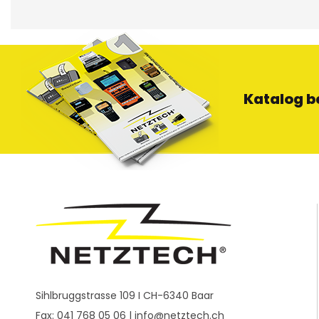
Katalog b
Sihlbruggstrasse 109 I CH-6340 Baar
Fax: 041 768 05 06 |
info@netztech.ch