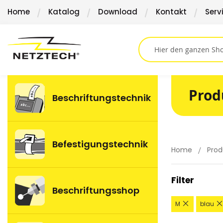
Direkt
Home
Katalog
Download
Kontakt
Serv
zum
Inhalt
Prod
Beschriftungstechnik
Befestigungstechnik
Home
Prod
Filter
Beschriftungsshop
Diesen
M
blau
Artikel
entfernen