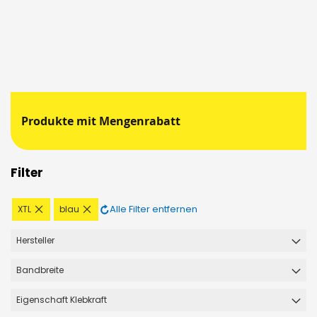
Produkte mit Mengenrabatt
Filter
Diesen
Diesen
Alle Filter entfernen
XTL
blau
Artikel
Artikel
entfernen
entfernen
Hersteller
Bandbreite
Eigenschaft Klebkraft