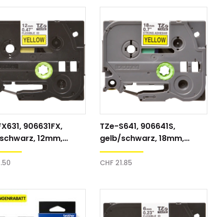
X631, 906631FX,
TZe-S641, 906641S,
/schwarz, 12mm,
gelb/schwarz, 18mm,
ftband
Schriftband
.50
CHF 21.85