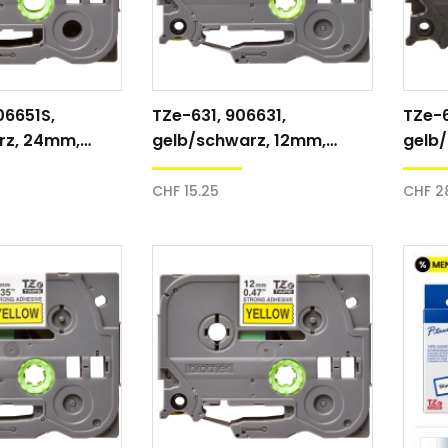
06651S,
TZe-631, 906631,
TZe-6
rz, 24mm,
gelb/schwarz, 12mm,
gelb
Schriftband
Schri
CHF 15.25
CHF 2