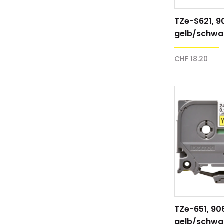
TZe-S621, 9
gelb/schwa
Schriftband
CHF 18.20
TZe-651, 90
gelb/schwa