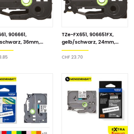
61, 906661,
TZe-FX651, 906651FX,
/schwarz, 36mm,
gelb/schwarz, 24mm,
ftband
Schriftband
8.85
CHF 23.70