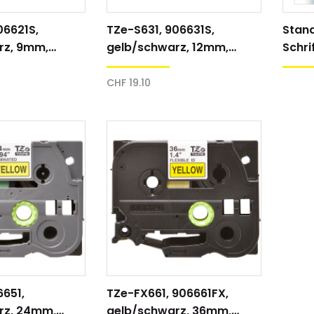
06621S,
TZe-S631, 906631S,
Stan
rz, 9mm,
gelb/schwarz, 12mm,
Schri
Schriftband
CHF 19.10
6651,
TZe-FX661, 906661FX,
rz, 24mm,
gelb/schwarz, 36mm,