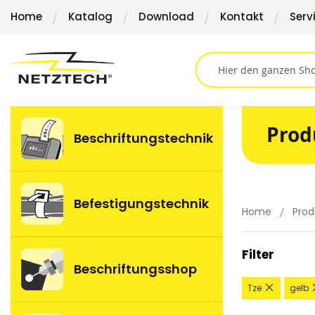
Direkt
Home
Katalog
Download
Kontakt
Serv
zum
Inhalt
Prod
Beschriftungstechnik
Befestigungstechnik
Home
Prod
Filter
Beschriftungsshop
Diesen
Tze
gelb
Artikel
entferne