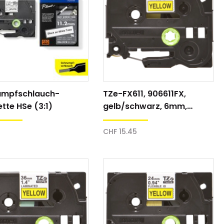
umpfschlauch-
TZe-FX611, 906611FX,
tte HSe (3:1)
gelb/schwarz, 6mm,
Schriftband
CHF 15.45