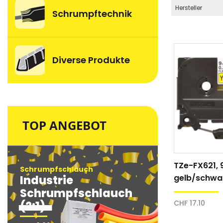
Hersteller
Schrumpftechnik
Diverse Produkte
TOP ANGEBOT
TZe-FX621, 
Schrumpfschlauch
Schrumpfsc
gelb/schwa
Industrie
Industri
Schriftband
Schrumpfschlauch
Schrum
CHF 17.10
(2:1)
(2:1)