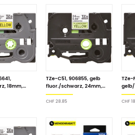
CHF 0.00
Details
6641,
TZe-C51, 906855, gelb
TZe-F
rz, 18mm,
fluor./schwarz, 24mm,
gelb
Schriftband
Schri
CHF 28.85
CHF 18