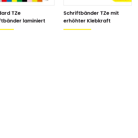
dard TZe
Schriftbänder TZe mit
ftbänder laminiert
erhöhter Klebkraft