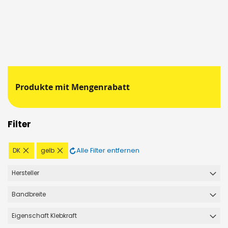
Produkte mit Mengenrabatt
Filter
Diesen
Diesen
Alle Filter entfernen
DK
gelb
Artikel
Artikel
entfernen
entfernen
Hersteller
Bandbreite
Eigenschaft Klebkraft