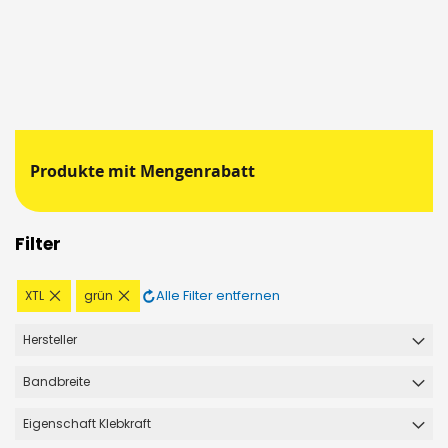
Produkte mit Mengenrabatt
Filter
Diesen
Diesen
Alle Filter entfernen
XTL
grün
Artikel
Artikel
entfernen
entfernen
Hersteller
Bandbreite
Eigenschaft Klebkraft