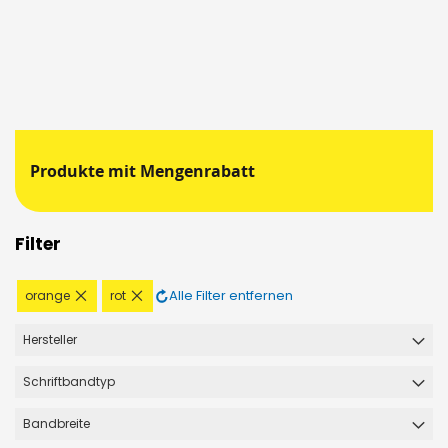
Produkte mit Mengenrabatt
Filter
Diesen
Diesen
Alle Filter entfernen
orange
rot
Artikel
Artikel
entfernen
entfernen
Hersteller
Schriftbandtyp
Bandbreite