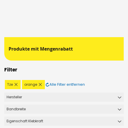
Produkte mit Mengenrabatt
Filter
Diesen
Diesen
Alle Filter entfernen
Tze
orange
Artikel
Artikel
entfernen
entfernen
Hersteller
Bandbreite
Eigenschaft Klebkraft