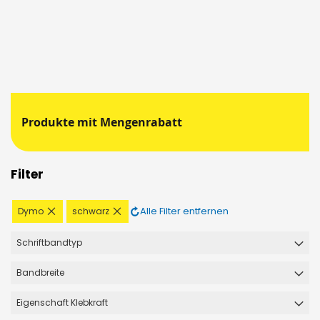
Produkte mit Mengenrabatt
Filter
Diesen
Diesen
Alle Filter entfernen
Dymo
schwarz
Artikel
Artikel
entfernen
entfernen
Schriftbandtyp
Bandbreite
Eigenschaft Klebkraft