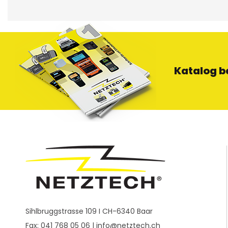
Katalog b
Sihlbruggstrasse 109 I CH-6340 Baar
Fax: 041 768 05 06 |
info@netztech.ch