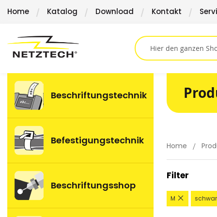
Direkt
Home
Katalog
Download
Kontakt
Serv
zum
Inhalt
Prod
Beschriftungstechnik
Befestigungstechnik
Home
Prod
Filter
Beschriftungsshop
Diesen
M
schwar
Artikel
entfernen