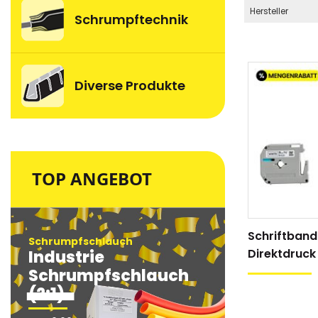
Hersteller
Schrumpftechnik
Diverse Produkte
TOP ANGEBOT
Schriftband
Schrumpfschlauch
Schrumpfsc
Direktdruck
Industrie
Industri
Schrumpfschlauch
Schrum
(2:1)
(2:1)