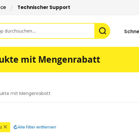
ice
Technischer Support
Schne
ukte mit Mengenrabatt
ukte mit Mengenrabatt
Diesen
Alle Filter entfernen
z
Artikel
entfernen