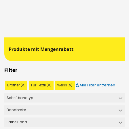
Produkte mit Mengenrabatt
Filter
Diesen
Diesen
Diesen
Alle Filter entfernen
Brother
Für Textil
weiss
Artikel
Artikel
Artikel
entfernen
entfernen
entfernen
Schriftbandtyp
Bandbreite
Farbe Band