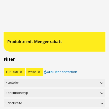
Produkte mit Mengenrabatt
Filter
Diesen
Diesen
Alle Filter entfernen
Für Textil
weiss
Artikel
Artikel
entfernen
entfernen
Hersteller
Schriftbandtyp
Bandbreite