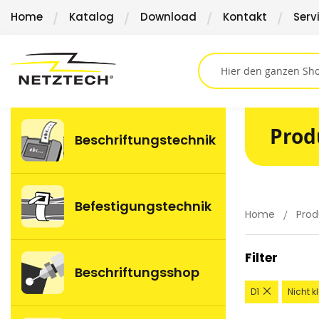
Direkt
Home
Katalog
Download
Kontakt
Serv
zum
Inhalt
Prod
Beschriftungstechnik
Befestigungstechnik
Home
Prod
Filter
Beschriftungsshop
Diesen
D1
Nicht k
Artikel
entfernen