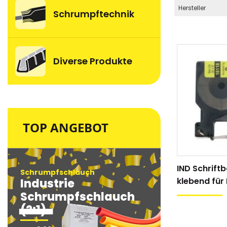
Hersteller
Schrumpftechnik
Diverse Produkte
TOP ANGEBOT
IND Schrift
Schrumpfschlauch
Schrumpfsc
klebend fü
Industrie
Industri
Handdrucke
Schrumpfschlauch
Schrum
(2:1)
(2:1)