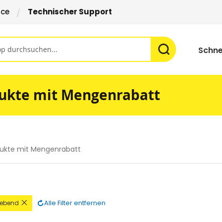
ice
Technischer Support
Schne
ukte mit Mengenrabatt
ukte mit Mengenrabatt
Diesen
Alle Filter entfernen
lebend
Artikel
entfernen