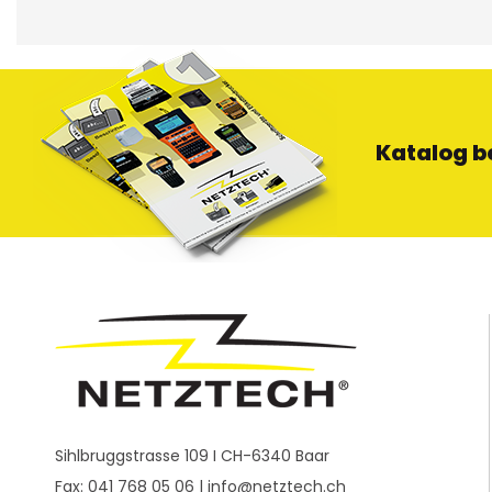
Katalog b
Sihlbruggstrasse 109 I CH-6340 Baar
Fax: 041 768 05 06 |
info@netztech.ch