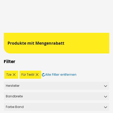
Produkte mit Mengenrabatt
Filter
Diesen
Diesen
Alle Filter entfernen
Tze
Für Textil
Artikel
Artikel
entfernen
entfernen
Hersteller
Bandbreite
Farbe Band