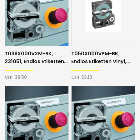
T038X000VXM-BK,
T050X000VPM-BK,
231051, Endlos Etiketten
Endlos Etiketten Vinyl,
Vinyl, 9mm,
12mm, weiss/schwarz
gelb/schwarz
CHF 39.50
CHF 33.10