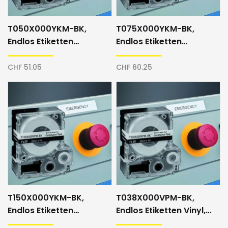
T050X000YKM-BK,
T075X000YKM-BK,
Endlos Etiketten
Endlos Etiketten
Polyester, 12mm,
Polyester, 18mm,
transparent/schwarz
transparent/schwarz
CHF 51.05
CHF 60.25
T150X000YKM-BK,
T038X000VPM-BK,
Endlos Etiketten
Endlos Etiketten Vinyl,
Polyester, 36mm,
9mm, weiss/schwarz