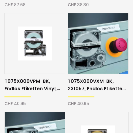
transparent/schwarz
CHF 87.68
CHF 38.30
T075X000VPM-BK,
T075X000VXM-BK,
Endlos Etiketten Vinyl,
231057, Endlos Etiketten
18mm, weiss/schwarz
Vinyl, 18mm,
gelb/schwarz
CHF 40.95
CHF 40.95