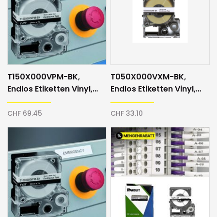
T150X000VPM-BK,
T050X000VXM-BK,
Endlos Etiketten Vinyl,
Endlos Etiketten Vinyl,
36mm, weiss/schwarz
12mm, gelb/schwarz
CHF 69.45
CHF 33.10