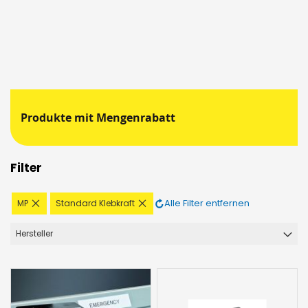
Produkte mit Mengenrabatt
Filter
Diesen
Diesen
Alle Filter entfernen
MP
Standard Klebkraft
Artikel
Artikel
entfernen
entfernen
Hersteller