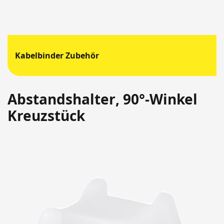
Kabelbinder Zubehör
Abstandshalter, 90°-Winkel
Kreuzstück
Springen
Sie
zum
Ende
der