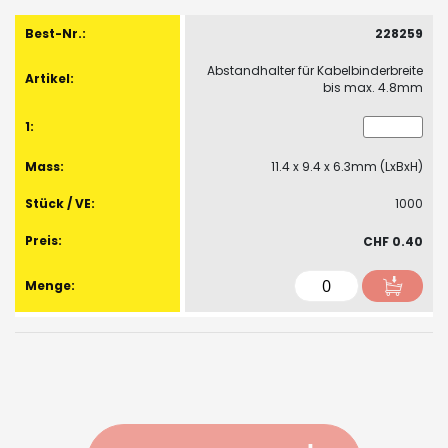
Gruppiert
Produkte
228259
-
Abstandhalter für Kabelbinderbreite
Artikel
bis max. 4.8mm
11.4 x 9.4 x 6.3mm (LxBxH)
1000
CHF 0.40