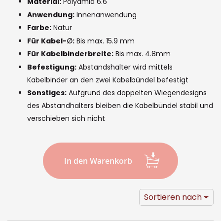
the
Material:
Polyamid 6.6
images
Anwendung:
Innenanwendung
Farbe:
Natur
gallery
Für Kabel-∅:
Bis max. 15.9 mm
Für Kabelbinderbreite:
Bis max. 4.8mm
Befestigung:
Abstandshalter wird mittels
Kabelbinder an den zwei Kabelbündel befestigt
Sonstiges:
Aufgrund des doppelten Wiegendesigns
des Abstandhalters bleiben die Kabelbündel stabil und
verschieben sich nicht
In den Warenkorb
Sortieren nach