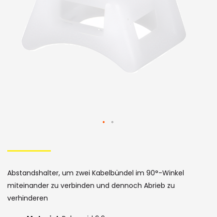
Bildergalerie
Skip
to
the
Abstandshalter, um zwei Kabelbündel im 90°-Winkel
beginning
miteinander zu verbinden und dennoch Abrieb zu
of
verhinderen