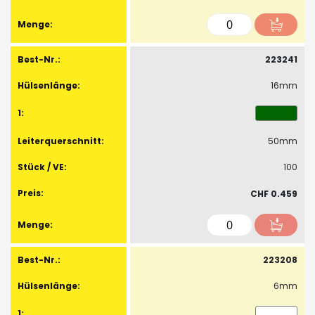
223241
16mm
50mm
100
CHF 0.459
223208
6mm