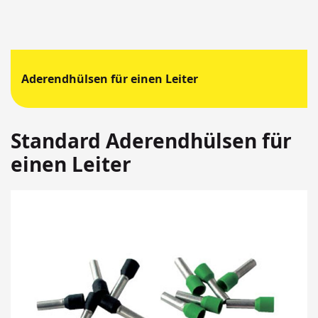
Aderendhülsen für einen Leiter
Standard Aderendhülsen für
einen Leiter
Springen
Sie
zum
Ende
der