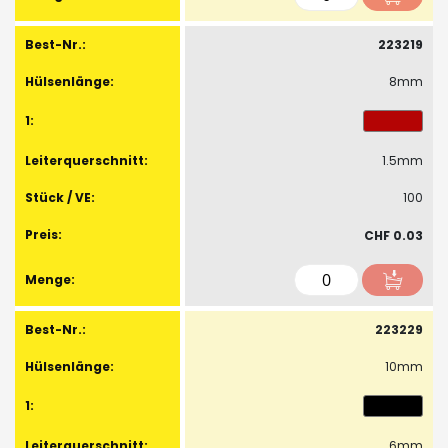
223219
8mm
1.5mm
100
CHF 0.03
223229
10mm
6mm