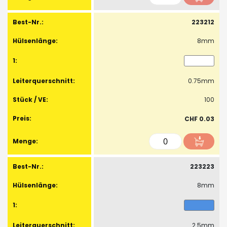
223212
8mm
0.75mm
100
CHF 0.03
223223
8mm
2.5mm