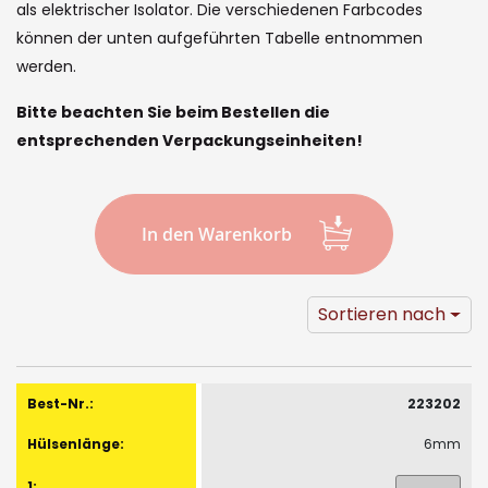
images
als elektrischer Isolator. Die verschiedenen Farbcodes
gallery
können der unten aufgeführten Tabelle entnommen
werden.
Bitte beachten Sie beim Bestellen die
entsprechenden Verpackungseinheiten!
In den Warenkorb
Sortieren nach
Gruppiert
Produkte
223202
-
6mm
Artikel