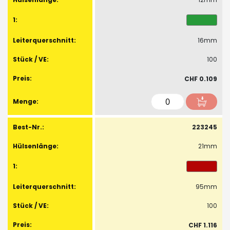
16mm
100
CHF 0.109
223245
21mm
95mm
100
CHF 1.116