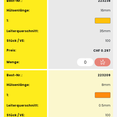
223238
16mm
35mm
100
CHF 0.297
223209
8mm
0.5mm
100