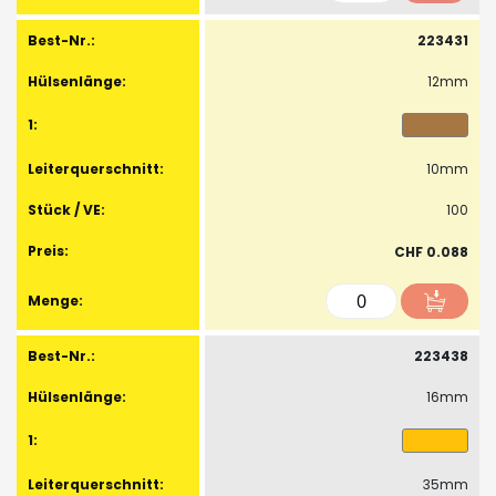
223431
12mm
10mm
100
CHF 0.088
223438
16mm
35mm