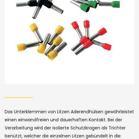
der
Bildergalerie
Skip
to
the
Das Unterklemmen von Litzen Aderendhülsen gewährleistet
beginning
einen einwandfreien und dauerhaften Kontakt. Bei der
of
Verarbeitung wird der isolierte Schutzkragen als Trichter
benützt, welcher die einzelnen Litzen gebündelt in die