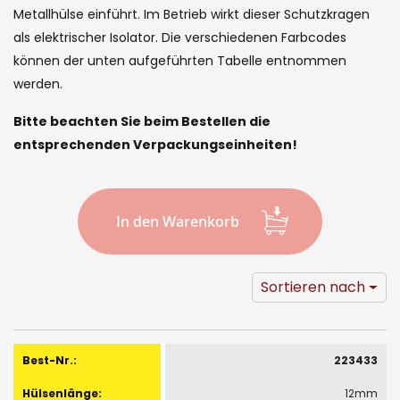
the
Metallhülse einführt. Im Betrieb wirkt dieser Schutzkragen
images
als elektrischer Isolator. Die verschiedenen Farbcodes
gallery
können der unten aufgeführten Tabelle entnommen
werden.
Bitte beachten Sie beim Bestellen die
entsprechenden Verpackungseinheiten!
In den Warenkorb
Sortieren nach
Gruppiert
Produkte
223433
-
12mm
Artikel