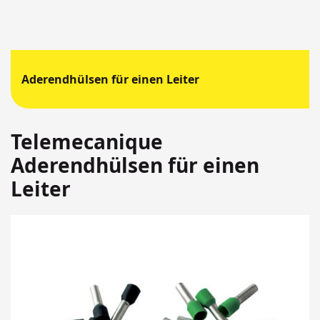
Aderendhülsen für einen Leiter
Telemecanique
Aderendhülsen für einen
Leiter
Springen
Sie
zum
Ende