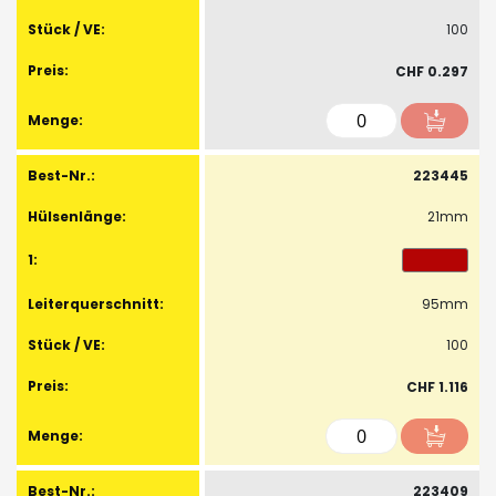
100
CHF 0.297
223445
21mm
95mm
100
CHF 1.116
223409