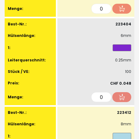
223404
6mm
0.25mm
100
CHF 0.048
223412
8mm