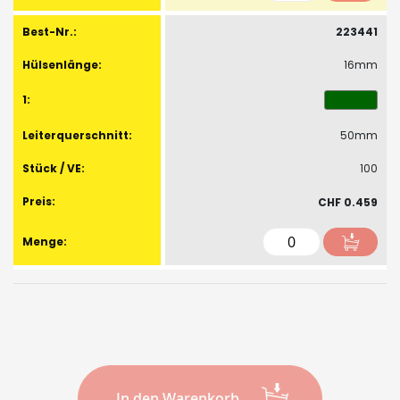
223441
16mm
50mm
100
CHF 0.459
In den Warenkorb