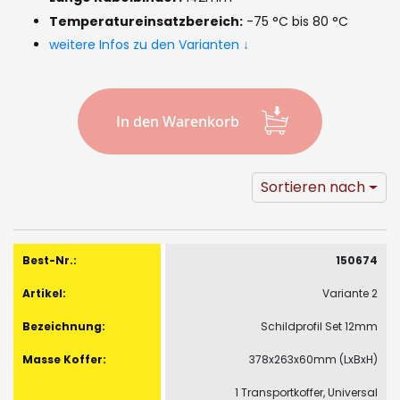
images
Temperatureinsatzbereich:
-75 °C bis 80 °C
gallery
weitere Infos zu den Varianten ↓
In den Warenkorb
Sortieren nach
Gruppiert
Produkte
150674
-
Variante 2
Artikel
Schildprofil Set 12mm
378x263x60mm (LxBxH)
1 Transportkoffer, Universal