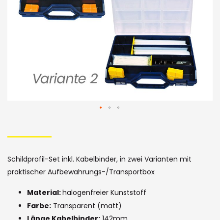
Skip
to
the
Schildprofil-Set inkl. Kabelbinder, in zwei Varianten mit
beginning
praktischer Aufbewahrungs-/Transportbox
of
Material:
halogenfreier Kunststoff
the
Farbe:
Transparent (matt)
Länge Kabelbinder:
142mm