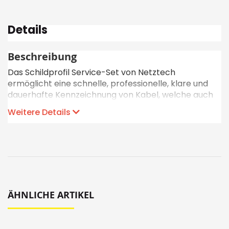
Details
Beschreibung
Das Schildprofil Service-Set von Netztech
ermöglicht eine schnelle, professionelle, klare und
dauerhafte Kennzeichnung von Kabel, welche auch
nach der Installation angebracht werden kann.
Weitere Details
Beschriften Sie dazu ein Schriftband und führen Sie
das Schriftgut in das transparente zugeschnittene
und vorgestanzten Schildprofil. Ziehen Sie
anschliessend die Kabelbinder durch die
Ausstanzungen und befestigen Sie das Schildprofil
am Kabel.
ÄHNLICHE ARTIKEL
Schildprofil Service-Set in zwei Varianten
Das Service-Set kommt in zwei Varianten: