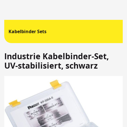
Kabelbinder Sets
Industrie Kabelbinder-Set,
UV-stabilisiert, schwarz
Springen
Sie
zum
Ende
der