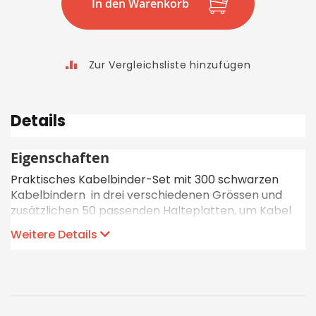
In den Warenkorb
Zur Vergleichsliste hinzufügen
Details
Eigenschaften
Praktisches Kabelbinder-Set mit 300 schwarzen
Kabelbindern in drei verschiedenen Grössen und
zusätzlichen 50 passenden Halteplatten, um Kabel
und Leitungen an flachen Oberflächen zu befestigen.
Weitere Details
Geeignet für den professionellen Heimgebrauch
oder für Elektroinstallationen.