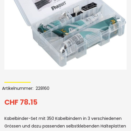
Bildergalerie
Skip
to
Artikelnummer
228160
the
beginning
CHF 78.15
of
Kabelbinder-Set mit 350 Kabelbindern in 3 verschiedenen
the
Grössen und dazu passenden selbstklebenden Halteplatten