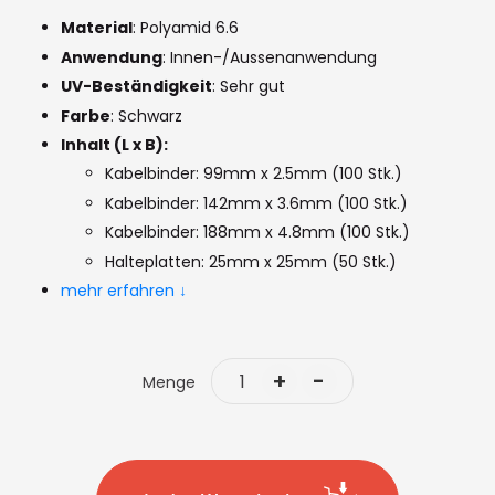
images
Material
: Polyamid 6.6
gallery
Anwendung
: Innen-/Aussenanwendung
UV-Beständigkeit
: Sehr gut
Farbe
: Schwarz
Inhalt (L x B):
Kabelbinder: 99mm x 2.5mm (100 Stk.)
Kabelbinder: 142mm x 3.6mm (100 Stk.)
Kabelbinder: 188mm x 4.8mm (100 Stk.)
Halteplatten: 25mm x 25mm (50 Stk.)
mehr erfahren ↓
+
-
Menge