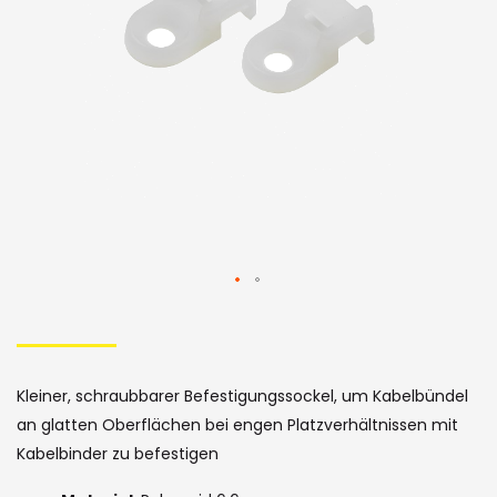
Bildergalerie
Skip
to
the
Kleiner, schraubbarer Befestigungssockel, um Kabelbündel
beginning
an glatten Oberflächen bei engen Platzverhältnissen mit
of
Kabelbinder zu befestigen