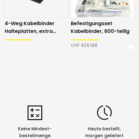
4-Weg Kabelbinder
Befestigungsset
Halteplatten, extra
Kabelbinder, 600-teilig
Klebkraft
CHF 426.188
In
den
War
Keine Mindest-
Heute bestellt,
bestellmenge
morgen geliefert