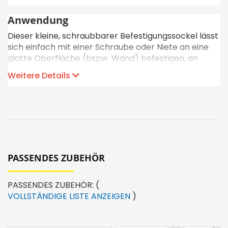
Anwendung
Dieser kleine, schraubbarer Befestigungssockel lässt
sich einfach mit einer Schraube oder Niete an eine
glatte Oberfläche (bspw. Wand) befestigen, an
welcher sonst aufgrund von fehlenden Löchern kein
Weitere Details
Kabelbinder angebracht werden kann.
Anschliessend wird ein Kabelbinder mit der
passenden Breite zwischen der Oberfläche und dem
Befestigungssockel durchgezogen und zusammen
mit den zum befestigende Kabelbündel angezogen.
PASSENDES ZUBEHÖR
PASSENDES ZUBEHÖR:
(
VOLLSTÄNDIGE LISTE ANZEIGEN
)