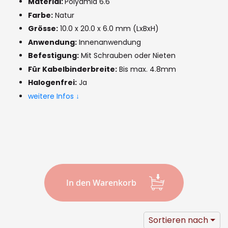
the
Material:
Polyamid 6.6
images
Farbe:
Natur
Grösse:
10.0 x 20.0 x 6.0 mm (LxBxH)
gallery
Anwendung:
Innenanwendung
Befestigung:
Mit Schrauben oder Nieten
Für Kabelbinderbreite:
Bis max. 4.8mm
Halogenfrei:
Ja
weitere Infos ↓
In den Warenkorb
Sortieren nach