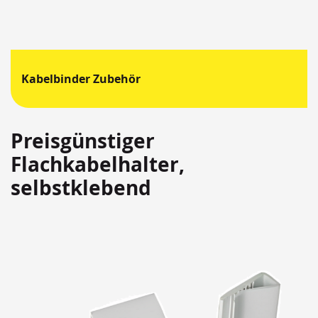
Kabelbinder Zubehör
Preisgünstiger
Flachkabelhalter,
selbstklebend
Springen
Sie
zum
Ende