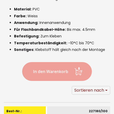
of
the
Material:
PVC
images
Farbe:
Weiss
Anwendung:
Innenanwendung
gallery
Für Flachbandkabel-Höhe:
Bis max. 4.5mm
Befestigung:
Zum Kleben
Temperaturbeständigkeit:
-10°C bis 70°C
Sonstiges:
Klebstoff hält gleich nach der Montage
In den Warenkorb
Sortieren nach
Gruppiert
Produkte
227180/100