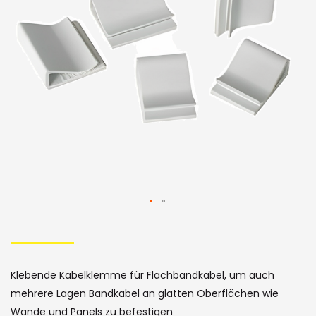
der
Bildergalerie
Skip
to
the
Klebende Kabelklemme für Flachbandkabel, um auch
beginning
mehrere Lagen Bandkabel an glatten Oberflächen wie
Wände und Panels zu befestigen