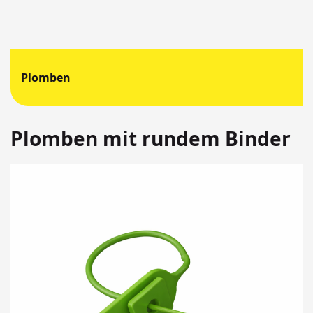
Plomben
Plomben mit rundem Binder
Springen
Sie
zum
Ende
der
Bildergalerie