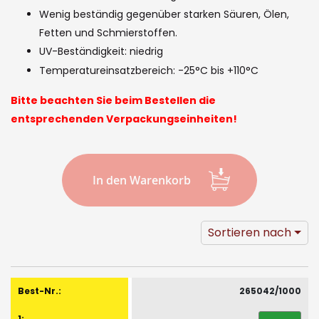
gallery
Wenig beständig gegenüber starken Säuren, Ölen,
Fetten und Schmierstoffen.
UV-Beständigkeit: niedrig
Temperatureinsatzbereich: -25°C bis +110°C
Bitte beachten Sie beim Bestellen die
entsprechenden Verpackungseinheiten!
In den Warenkorb
Sortieren nach
Gruppiert
Produkte
265042/1000
-