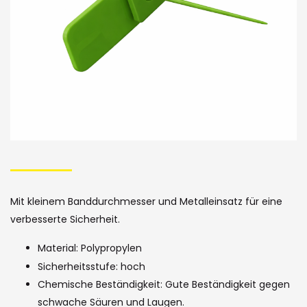
Skip
to
the
Mit kleinem Banddurchmesser und Metalleinsatz für eine
beginning
verbesserte Sicherheit.
of
Material: Polypropylen
the
Sicherheitsstufe: hoch
images
Chemische Beständigkeit: Gute Beständigkeit gegen
schwache Säuren und Laugen.