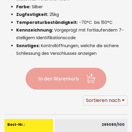
images
Farbe:
Silber
gallery
Zugfestigkeit:
25kg
Temperaturbeständigkeit:
-70°C bis 150°C
Kennzeichnung:
Vorgeprägt mit fortlaufendem 7-
stelligem Identifikationscode
Sonstiges:
Kontrollöffnungen, welche die sichere
Schliessung des Verschlusses anzeigen
In den Warenkorb
Sortieren nach
Gruppiert
Produkte
265080/100
-