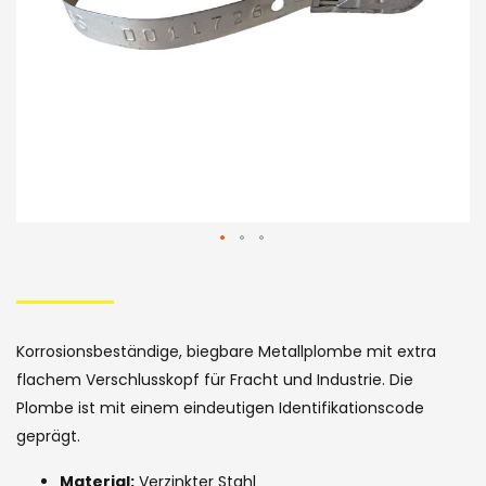
Skip
to
the
Korrosionsbeständige, biegbare Metallplombe mit extra
beginning
flachem Verschlusskopf für Fracht und Industrie. Die
of
Plombe ist mit einem eindeutigen Identifikationscode
geprägt.
the
Material:
Verzinkter Stahl