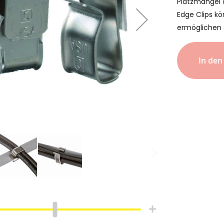
Platzmangel o
Edge Clips k
ermöglichen s
In de