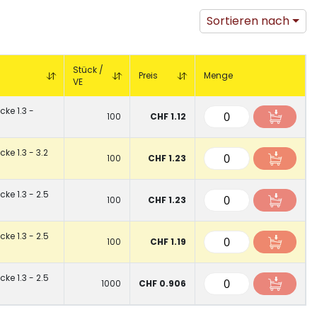
Sortieren nach
Stück /
Preis
Menge
VE
cke 1.3 -
100
CHF 1.12
ke 1.3 - 3.2
100
CHF 1.23
cke 1.3 - 2.5
100
CHF 1.23
cke 1.3 - 2.5
100
CHF 1.19
cke 1.3 - 2.5
1000
CHF 0.906