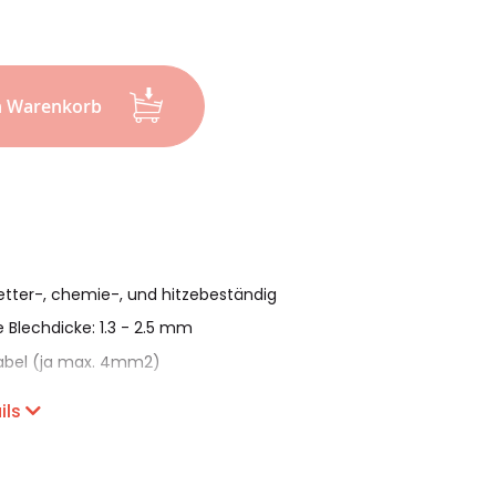
n Warenkorb
tter-, chemie-, und hitzebeständig
 Blechdicke: 1.3 - 2.5 mm
 Kabel (ja max. 4mm2)
er oder horizontaler Ausführung
ils
festigung ohne Kabelbinder