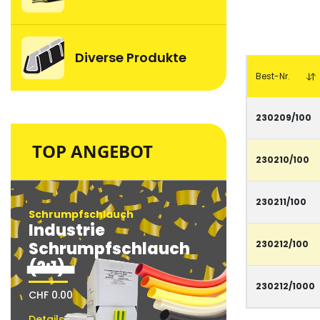
to
the
beginning
of
Diverse Produkte
Gruppiert
the
Produkte
Best-Nr.
images
-
gallery
Artikel
230209/100
TOP ANGEBOT
230210/100
230211/100
Schrumpfschlauch
Schrumpfsc
Industrie
Industri
Schrumpfschlauch
Schrum
230212/100
(2:1)
(2:1)
230212/1000
CHF 0.00
CHF 0.00
Details
Details