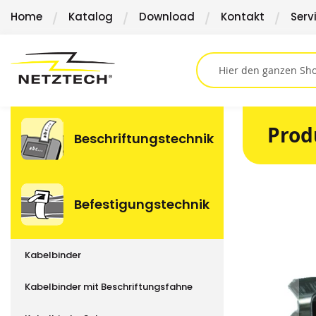
Direkt
Home
Katalog
Download
Kontakt
Serv
zum
Inhalt
Prod
Beschriftungstechnik
Springen
Befestigungstechnik
Sie
zum
Ende
Kabelbinder
der
Bildergalerie
Kabelbinder mit Beschriftungsfahne