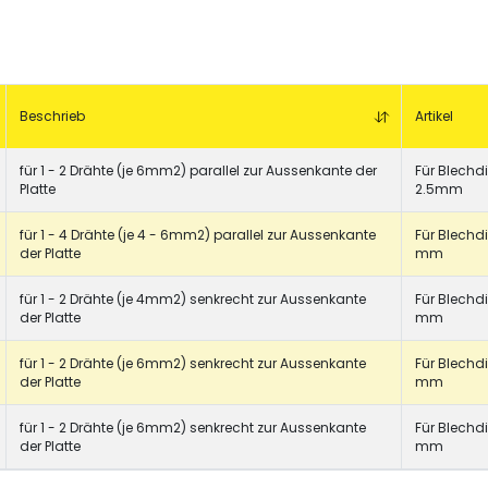
Beschrieb
Artikel
für 1 - 2 Drähte (je 6mm2) parallel zur Aussenkante der
Für Blechdi
Platte
2.5mm
für 1 - 4 Drähte (je 4 - 6mm2) parallel zur Aussenkante
Für Blechdic
der Platte
mm
für 1 - 2 Drähte (je 4mm2) senkrecht zur Aussenkante
Für Blechdi
der Platte
mm
hlauch
Schrumpfschlauch
e
Industrie
für 1 - 2 Drähte (je 6mm2) senkrecht zur Aussenkante
Für Blechdi
pfschlauch
Schrumpfschlauch
der Platte
mm
(2:1)
für 1 - 2 Drähte (je 6mm2) senkrecht zur Aussenkante
Für Blechdi
der Platte
mm
CHF 0.00
Details