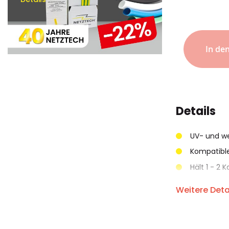
In de
Details
UV- und we
Kompatible
Hält 1 - 2
In parallel
Weitere Deta
Einfach Be