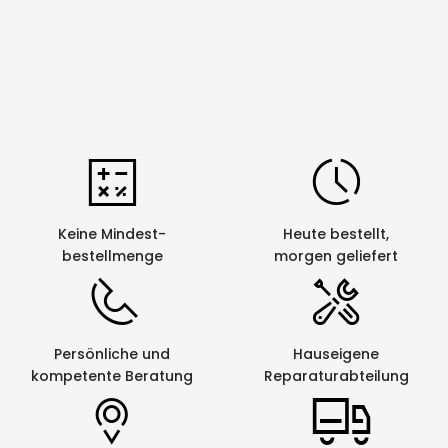
Autom.
nein
Bandabschneider
Einstellbarer
nein
Bandvorschub
Einstellbare
ja
Etikettenlänge
Fortlauf.
ja
Nummerierung
Keine Mindest-
Heute bestellt,
bestellmenge
morgen geliefert
Kabelumlaufdruck
nein
Mehrfachausdruck
ja
Netzwerkfähig
nein
Persönliche und
Hauseigene
kompetente Beratung
Reparaturabteilung
Panel-/
nein
Portbeschriftung
Schrumpfschlauch-
ja