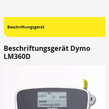
Beschriftungsgerät
Beschriftungsgerät Dymo
LM360D
Springen
Sie
zum
Ende
der