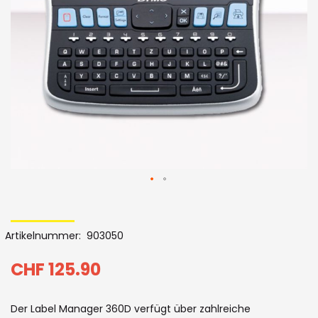
Bildergalerie
Skip
to
Artikelnummer
903050
the
beginning
CHF 125.90
of
Der Label Manager 360D verfügt über zahlreiche