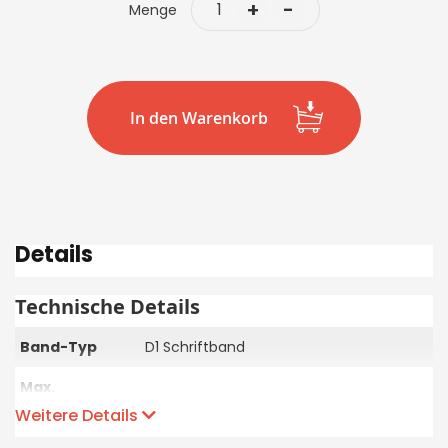
+
-
Menge
In den Warenkorb
Details
Technische Details
Band-Typ
D1 Schriftband
Max.
Bandbreite in
Weitere Details
mm
6/1, 9/2, 12/3, 19/5
und Anz.