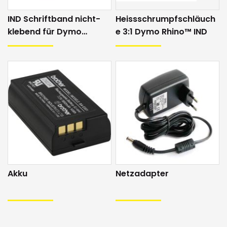
Drucksystem
Direktdruck
IND Schriftband nicht-
Heissschrumpfschläuch
Spannungsversorgung
Netzadapter / Batterie (6 x AA; im
klebend für Dymo
e 3:1 Dymo Rhino™ IND
Lieferumfang enthalten)
Handdrucker
Anschlüsse
keine
Masse
197 x 150 x 70 mm
Gewicht
0.26 kg
Software
keine
Lieferumfang
Dymo LM360D (2 Jahre Garantie) inkl.
Netzadapter, Akku, Bedienungsanleitung
und ein gratis Schriftband
Akku
Netzadapter
Funktionalitäten
1
Halbschnitt
nein