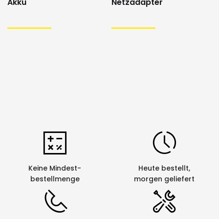
Akku
Netzadapter
12mm x 5.5m - D1 Schriftband)
Funktionalitäten
Autom.
nein
Bandabschneider
Einstellbarer
nein
Bandvorschub
Einstellbare
ja
Etikettenlänge
Fortlauf.
ja
Nummerierung
Keine Mindest-
Heute bestellt,
1
bestellmenge
morgen geliefert
Halbschnitt
nein
Kabelumlaufdruck
ja
Mehrfachausdruck
ja