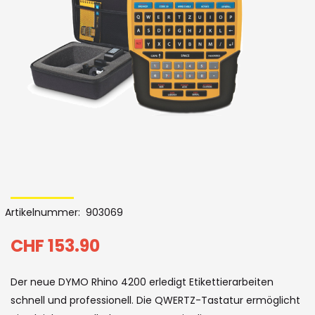
Bildergalerie
Skip
to
Artikelnummer
903069
the
beginning
CHF 153.90
of
Der neue DYMO Rhino 4200 erledigt Etikettierarbeiten
the
schnell und professionell. Die QWERTZ-Tastatur ermöglicht