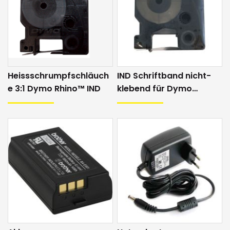
Schriftgrössen
6 bis 50 pt
Sprache
DE/EN/FR/IT (+)
Eingabe
Tastatur (QWERTZ)
Drucksystem
Direktdruck
Heissschrumpfschläuch
IND Schriftband nicht-
Spannungsversorgung
Netzadapter / Akku / Batterie (6 x AA; im
e 3:1 Dymo Rhino™ IND
klebend für Dymo
Lieferumfang enthalten)
Handdrucker
Anschlüsse
USB
Masse
103 x 215 x 57 mm
Gewicht
0.64 kg
Software
keine
Lieferumfang
Dymo Rhino 4200 (2 Jahre Garantie)
inkl. Batterie,
Transportkoffer, Bedienungsanleitung
und ein Schriftband (schwarz auf weiss,