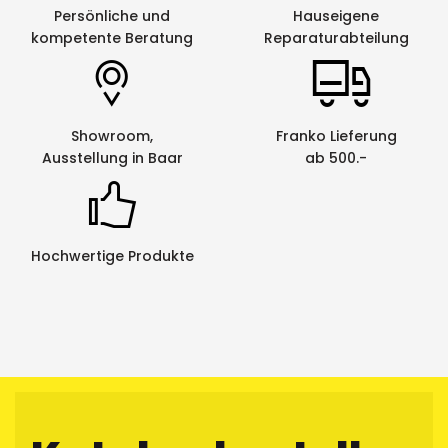
Persönliche und
Hauseigene
kompetente Beratung
Reparaturabteilung
Netzwerkfähig
nein
Panel-/
ja
Portbeschriftung
Showroom,
Franko Lieferung
Schrumpfschlauch-
ja
Ausstellung in Baar
ab 500.-
Beschriftung
Spiegelschrift
ja
Strichcode
ja
Hochwertige Produkte
Textspeicher
ja
Gerät
Unterstreichung
ja
Vertikaldruck
ja
¹
Halbschnitt dient dem einfacheren Lösen des
Schriftbandes vom Trägerband, da das Schriftgerät eine leichte