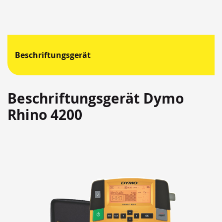
Beschriftungsgerät
Beschriftungsgerät Dymo
Rhino 4200
Springen
Sie
zum
Ende
der