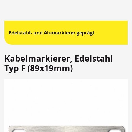
Edelstahl- und Alumarkierer geprägt
Kabelmarkierer, Edelstahl
Typ F (89x19mm)
Springen
Sie
zum
Ende
der