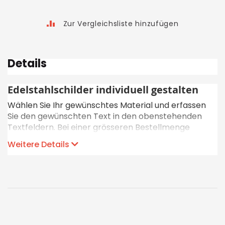
Zur Vergleichsliste hinzufügen
Details
Edelstahlschilder individuell gestalten
Wählen Sie Ihr gewünschtes Material und erfassen
Sie den gewünschten Text in den obenstehenden
Textfeldern. Bei einer grösseren Bestellmenge
profitieren Sie zudem von günstigeren Stückpreisen
Weitere Details
(ab 101 Stk.). Gerne können Sie die Schilder auch via
Online-Bestellformular, via E-Mail oder per Telefon
bestellen. Die Auslieferung erfolgt innerhalb 1-2
Arbeitstagen.
- Online-Bestellformular ausfüllen
- Alternativ:
E-Mail senden
- Telefonische Beratung und Bestellung: 041 768 05