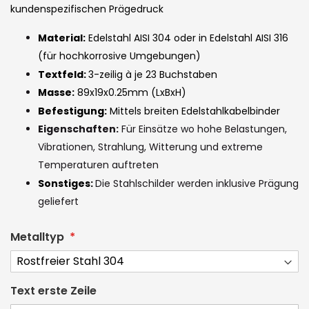
the
kundenspezifischen Prägedruck
images
Material:
Edelstahl AISI 304 oder in Edelstahl AISI 316
gallery
(für hochkorrosive Umgebungen)
Textfeld:
3-zeilig à je 23 Buchstaben
Masse:
89x19x0.25mm (LxBxH)
Befestigung:
Mittels breiten Edelstahlkabelbinder
Eigenschaften:
Für Einsätze wo hohe Belastungen,
Vibrationen, Strahlung, Witterung und extreme
Temperaturen auftreten
Sonstiges:
Die Stahlschilder werden inklusive Prägung
geliefert
Metalltyp
Text erste Zeile