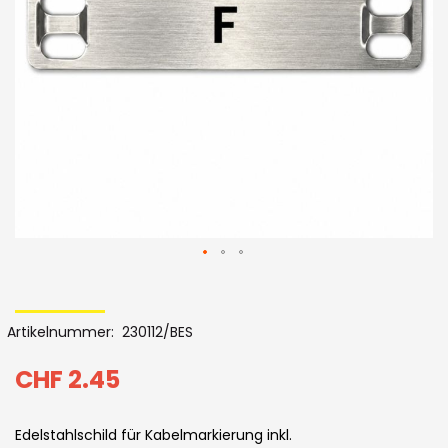
Bildergalerie
Skip
to
Artikelnummer
230112/BES
the
beginning
CHF 2.45
of
Edelstahlschild für Kabelmarkierung inkl.